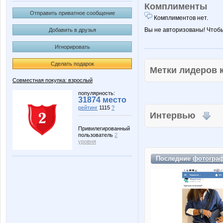
Комплименты
Отправить приватное сообщение
Комплиментов нет.
Вы не авторизованы! Чтоб
Добавить в друзья
Игнорировать
Сделать подарок
Метки лидеров
Совместная покупка: взрослый
популярность:
31874 место
рейтинг
1115
?
Интервью
Привилегированный
пользователь
2
уровня
Последние
фотогра