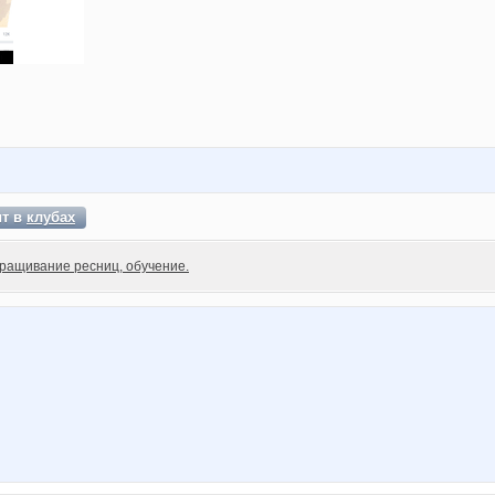
ит в
клубах
ращивание ресниц, обучение.