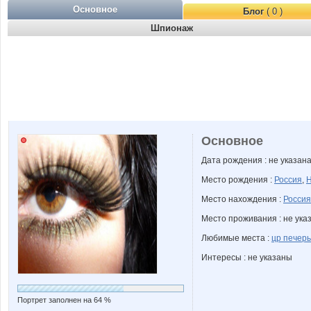
Основное
Блог
( 0 )
Шпионаж
Основное
Дата рождения : не указан
Место рождения :
Россия
,
Н
Место нахождения :
Россия
Место проживания : не ука
Любимые места :
цр печер
Интересы : не указаны
Портрет заполнен на 64 %