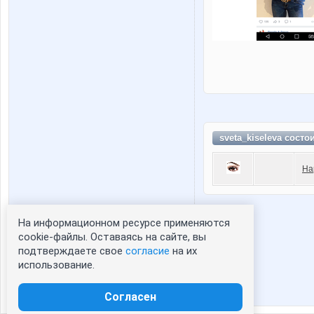
sveta_kiseleva состо
На
На информационном ресурсе применяются
Статистика портрета:
cookie-файлы. Оставаясь на сайте, вы
подтверждаете свое
согласие
на их
сейчас просматривают портрет - 0
использование.
зарегистрированные пользователи
посетившие портрет за 7 дней - 0
Согласен