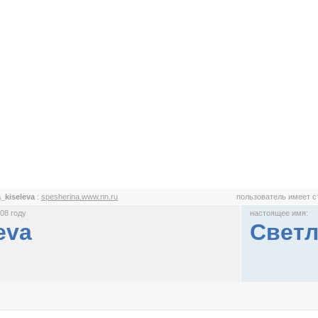
a_kiseleva
:
spesherina.www.nn.ru
пользователь имеет 
08 году
настоящее имя:
eva
Светл